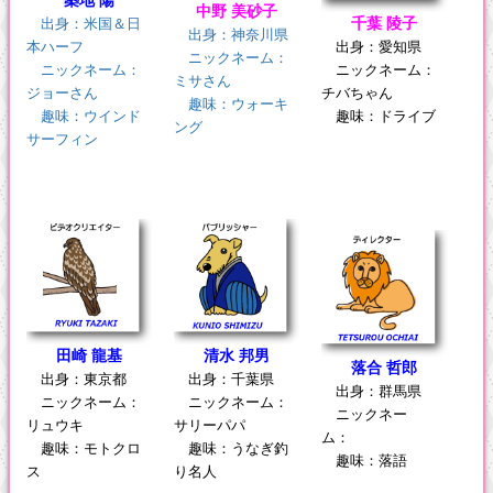
築地 陽
中野 美砂子
千葉 陵子
出身：米国＆日
出身：神奈川県
本ハーフ
出身：愛知県
ニックネーム：
ニックネーム：
ニックネーム：
ミサさん
ジョーさん
チバちゃん
趣味：ウォーキ
趣味：ウインド
趣味：ドライブ
ング
サーフィン
田崎 龍基
清水 邦男
落合 哲郎
出身：東京都
出身：千葉県
出身：群馬県
ニックネーム：
ニックネーム：
ニックネー
リュウキ
サリーパパ
ム：
趣味：モトクロ
趣味：うなぎ釣
趣味：落語
ス
り名人