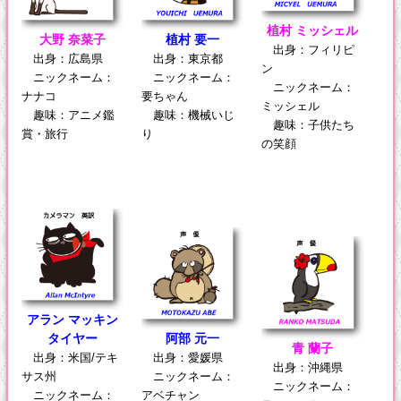
植村 ミッシェル
大野 奈菜子
植村 要一
出身：フィリピ
出身：広島県
出身：東京都
ン
ニックネーム：
ニックネーム：
ニックネーム：
ナナコ
要ちゃん
ミッシェル
趣味：アニメ鑑
趣味：機械いじ
趣味：子供たち
賞・旅行
り
の笑顔
アラン マッキン
タイヤー
阿部 元一
青 蘭子
出身：米国/テキ
出身：愛媛県
出身：沖縄県
サス州
ニックネーム：
ニックネーム：
ニックネーム：
アベチャン