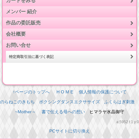
カートをみる
メンバー 紹介
作品の委託販売
会社概要
お問い合せ
特定商取引法に基づく表記
↑ページのトップへ
H O M E
個人情報の保護について
のらねこのきもち
ボクシングダンスエクササイズ
ふくらはぎ刺激
~Mother～ 書で伝える母への想い
ヒマラヤ水晶御守
a:5952 t:1 y:0
PCサイトに切り換え