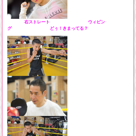
右ストレート
ウィビン
グ
どぅ！きまってる？