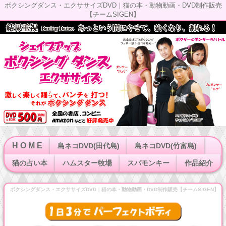
ボクシングダンス・エクササイズDVD｜猫の本・動物動画・DVD制作販売
【チームSIGEN】
H O M E
島ネコDVD(田代島)
島ネコDVD(竹富島)
猫の占い本
ハムスター牧場
スパモンキー
作品紹介
ボクシングダンス・エクササイズDVD｜猫の本・動物動画・DVD制作販売【チームSIGEN】