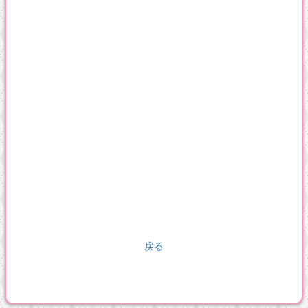
温泉猿,スパモンキー,おさるさんのきもち,ねこ,のらねこ,猫,ネ
コ,映像,DVD,本,販売,ハムスター,猿,
ねこ,のらねこ,猫,ネコ,映像,DVD,本,販売,ハムスター,猿,
戻る