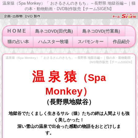
温泉猿（Spa Monkey）「 おさるさんのきもち」～長野県 地獄谷編～｜猫
の本・動物動画・DVD制作販売【チームSIGEN】
H O M E
島ネコDVD(田代島)
島ネコDVD(竹富島)
猫の占い本
ハムスター牧場
スパモンキー
作品紹介
温泉猿（Spa Monkey）「 おさるさんのきもち」～長野県 地獄谷編～｜猫の本・動物動画・
DVD制作販売【チームSIGEN】
温 泉 猿
（Spa
Monkey）
（長野県地獄谷）
地獄谷でたくましく生きるサル（猿）たちの絆は人間よりも強
く美しかった！
深い雪山の温泉で出会った感動の物語をおとどけしま
す。