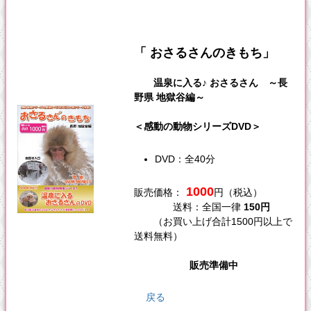
「 おさるさんのきもち」
温泉に入る♪ おさるさん ～長
野県 地獄谷編～
＜感動の動物シリーズDVD＞
DVD：全40分
1000
販売価格：
円（税込）
送料：全国一律
150円
（お買い上げ合計1500円以上で
送料無料）
販売準備中
戻る